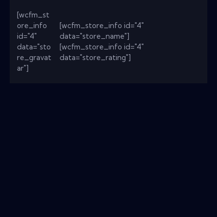
[wcfm_st
ore_info
[wcfm_store_info id="4"
id="4"
data="store_name"]
data="sto
[wcfm_store_info id="4"
re_gravat
data="store_rating"]
ar"]